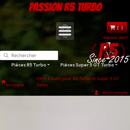
PASSION R5 TURBO
(
)
espace client
Pièces R5 Turbo
Pièces Super 5 GT Turbo
-
--
Filtre à huile pour R5 Turbo et Super 5 GT
Boutique
-
Turbo
Mon compte