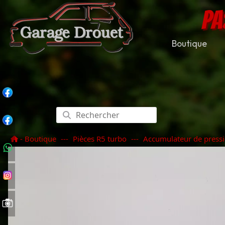
PA
Boutique
- Boutique
---
Pièces R5 turbo
---
Accumulateur de pressi