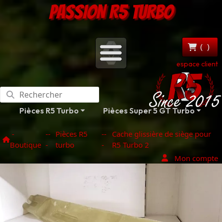
PASSION R5 TURBO
(
)
espace client
Pièces R5 Turbo
Pièces Super 5 GT Turbo
-
--
Pièces R5
--
Cache glissière de siège pour
Boutique
-
turbo
-
R5 Turbo 2
Mon compte