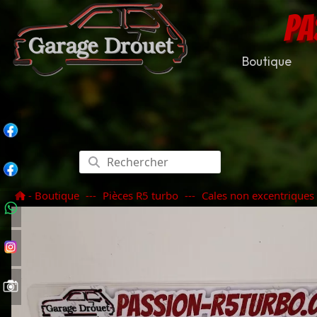
PA
Boutique
- Boutique
---
Pièces R5 turbo
---
Cales non excentriques