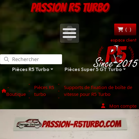
PASSION R5 TURBO
(
)
espace client
Pièces R5 Turbo
Pièces Super 5 GT Turbo
-
-
-
Pièces R5
Supports de fixation de boîte de
-
-
Boutique
turbo
vitesse pour R5 Turbo
-
-
Mon compte