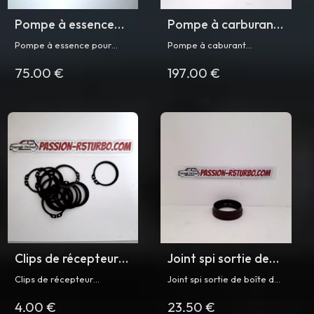
Pompe à essence
Pompe à carburant
pour Super 5 GT
haute pression pour
Pompe à essence pour
Pompe à caburant
Turbo et R5 Turbo
R5 Turbo 2
Renault 5 Turbo et Renault
électrique haute pression
75.00 €
197.00 €
Super 5 GT Turbo phase 1
Bosch pour Renault 5 Turbo
et 2
2 (2ème montage)
Clips de récepteur
Joint spi sortie de
d'embrayage pour
boîte de vitesse R5
Clips de récepteur
Joint spi sortie de boîte de
R5 Turbo
Turbo/ Turbo 2
d'embrayage pour Renault
vitesse 42x58x10 pour
4.00 €
23.50 €
5 Turbo
Renault 5 Turbo/ Turbo 2