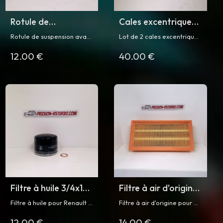
Rotule de
Cales excentriques
suspension avant
pour R5 turbo
Rotule de suspension avant
Lot de 2 cales excentriques
pour Super 5 GT
pour Renault Super 5 GT
de triangle inférieur avant
12.00 €
40.00 €
Turbo phase 1 et 2
pour Renault 5 Turbo et
turbo
Turbo 2
Filtre à huile 3/4x16
Filtre à air d'origine
pour R5 Turbo
pour R5 Turbo et
Filtre à huile pour Renault 5
Filtre à air d'origine pour R5
Turbo 2
Turbo et Turbo 2 avec joint
Turbo / Turbo 2
12.00 €
14.00 €
de vidange