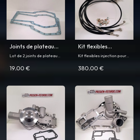
Joints de plateau
Kit flexibles
sonde pour R5
injection pour R5
Lot de 2 joints de plateau
Kit flexibles injection pour
Turbo
Turbo
sonde injection pour
Renault 5 Turbo et Turbo 2
19.00 €
380.00 €
Renault 5 Turbo et Turbo 2