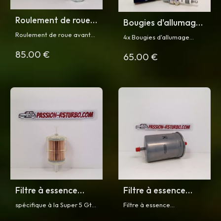
Roulement de roue
Bougies d'allumage
pour R5 Turbo
iridium pour Super 5
Roulement de roue avant
4x Bougies d'allumage
ou arrière pour R5 Turbo ou
GT Turbo
iridium NGK pour Super 5
85.00 €
Turbo 2
65.00 €
GT Turbo phase 1 et phase
2
Filtre à essence
Filtre à essence
pour Super5 GT
pour Super 5 GT
spécifique à la Super 5 Gt
Filtre à essence
Turbo Phase 1
TURBO phase 2
turbo phase 1
UNIQUEMENT pour Super 5