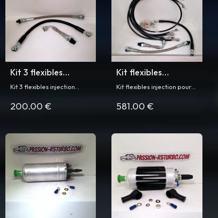
Kit 3 flexibles
Kit flexibles
injection pour R5
injection pour R5
Kit 3 flexibles injection
Kit flexibles injection pour
turbo
Turbo
(accumulateur / filtre à
Renault 5 Turbo et Turbo 2
200.00 €
581.00 €
carburant) pour Renault 5
Turbo et Turbo 2