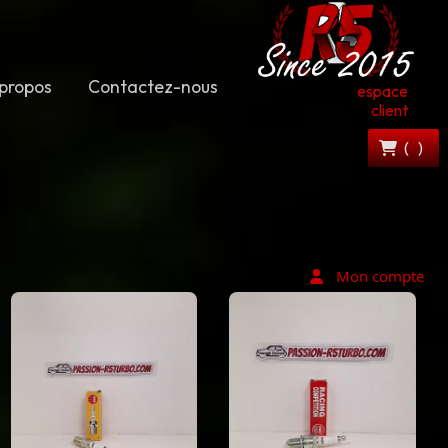
propos
Contactez-nous
espace
client
(
)
Mon compte