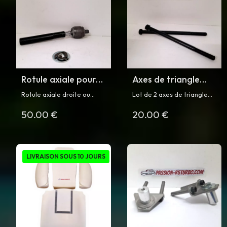
Rotule axiale pour
Axes de triangle
R5 Turbo
avant pour R5
Rotule axiale droite ou
Lot de 2 axes de triangle
Turbo
gauche pour Renault Turbo
avant supérieur (droit et
50.00 €
20.00 €
et Turbo 2
gauche) pour Renault 5
Turbo
LIVRAISON SOUS 10 JOURS