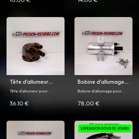
CORSE
Tête d'allumeur
Bobine d'allumage
pour R5 Turbo
pour R5 Turbo
Tête d'allumeur pour
Bobine d'allumage pour
Renault 5 Turbo et Turbo 2
Renault 5 Turbo dg Turbo 2
36.10 €
78.00 €
LIVRAISON SOUS 10 JOURS