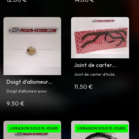
Joint de carter
d'huile pour Super 5
Joint de carter d'huile
GT Turbo phase 1 /
moteur pour Renault Cleon
Doigt d'allumeur
11.50 €
C1J, 840
2 et R5 Turbo /
pour R5 Turbo
Doigt d'allumeur pour
Turbo 2
Renault 5 Turbo et Turbo 2
9.50 €
LIVRAISON SOUS 10 JOURS
LIVRAISON SOUS 10 JOURS