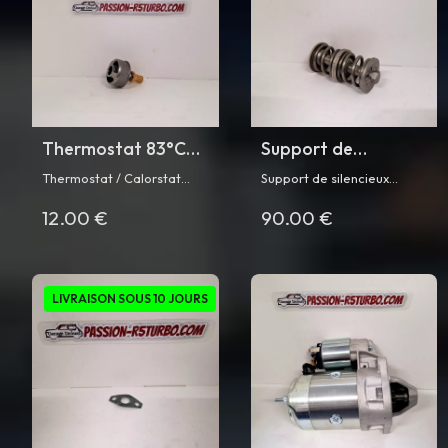
Thermostat 83°C
Support de
pour Super 5 GT
silencieux
Thermostat / Calorstat
Support de silencieux
Turbo phase 1 / 2 et
d'échappement
83°C
d'échappement arrière
12.00 €
90.00 €
pour Renault 5 Turbo et
R5 Turbo / Turbo 2
arrière pour R5
Turbo 2
Turbo
LIVRAISON SOUS 10 JOURS