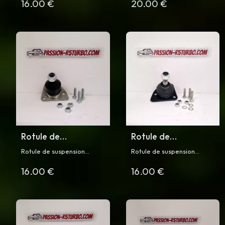
16.00 €
20.00 €
Rotule de
Rotule de
suspension
suspension
Rotule de suspension
Rotule de suspension
inférieure droite
inférieure gauche
inférieure pour Renault 5
inférieur pour Renault 5
16.00 €
16.00 €
Turbo et Turbo 2, montage
Turbo et Turbo 2, montage
pour R5 Turbo
pour R5 Turbo
à l'avant côté droit
à l'avant côté gauche