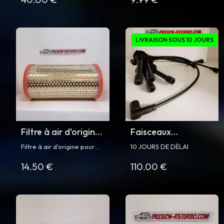
Turbo
Renault 5 Turbo et Turbo 2
et Turbo 2
LIVRAISON SOUS 10 JOURS
Filtre à air d'origine
Faisceaux
pour Super 5 GT
d'allumage pour
Filtre à air d'origine pour
10 JOURS DE DÉLAI
Turbo
Renault R5 Turbo et
Super 5 GT Turbo phase 1
14.50 €
110.00 €
et phase 2
Turbo 2