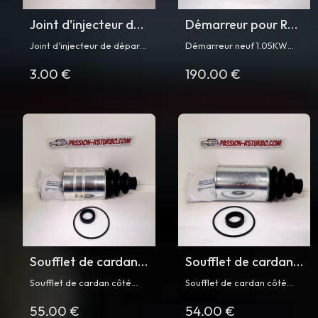
Joint d'injecteur de
Démarreur pour R5
départ à froid pour
Turbo
Joint d'injecteur de départ
Démarreur neuf 1.05KW
R5 Turbo
à froid pour Renault 5
12V 9 dents pour Renault 5
3.00 €
190.00 €
Turbo et Turbo 2
Turbo et Turbo 2
Soufflet de cardan
Soufflet de cardan
côté boîte de
côté roue pour R5
Soufflet de cardan côté
Soufflet de cardan côté
vitesse pour R5
Turbo
boîte de vitesse pour
roue pour Renault 5 Turbo
55.00 €
54.00 €
Renault 5 Turbo et Turbo 2
et Turbo 2
Turbo