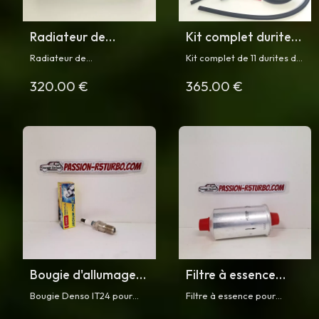
Radiateur de
Kit complet durites
refroidissement R5
silicone
Radiateur de
Kit complet de 11 durites de
Turbo
refroidissement R5
refroidissement en
refroidissement en silicone
320.00 €
365.00 €
aluminium (peint en noir)
avec ses colliers pour
Turbo
pour Renault 5 Turbo
Renault 5 Turbo
Bougie d'allumage
Filtre à essence
Denso IT24 pour R5
pour R5 Turbo et
Bougie Denso IT24 pour
Filtre à essence pour
Turbo
Turbo 2
Renault 5 Turbo et Turbo 2
Renault 5 Turbo et Turbo 2