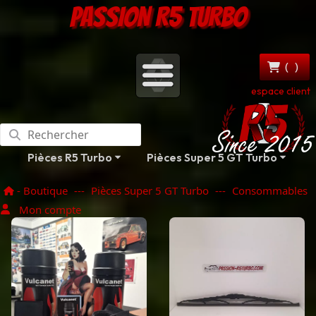
PASSION R5 TURBO
(
)
espace client
Pièces R5 Turbo
Pièces Super 5 GT Turbo
- Boutique
---
Pièces Super 5 GT Turbo
---
Consommables
Mon compte