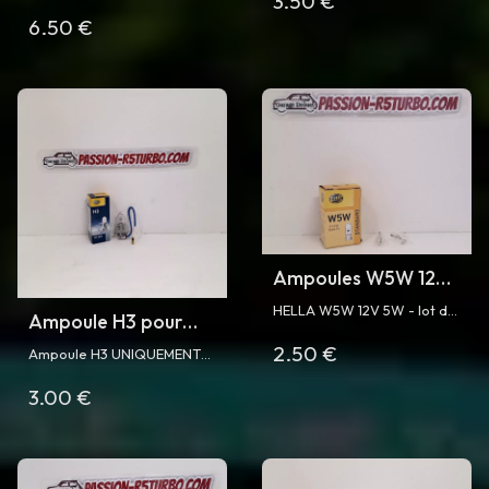
3.50 €
Turbo
400mm pour Super 5 GT
6.50 €
Turbo phase 1 et 2
Ampoules W5W 12V
5W
HELLA W5W 12V 5W - lot de
Ampoule H3 pour
2 ampoules
antibrouillard Super
2.50 €
Ampoule H3 UNIQUEMENT
5 GT Turbo phase 2
pour Super 5 GT Turbo
3.00 €
phase 2