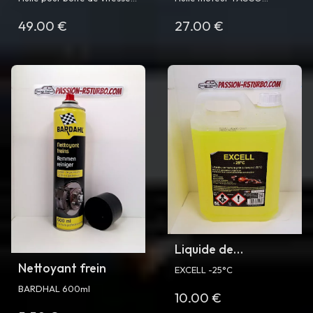
ou de pont IGOL HERITAGE
Galaxie Compétition 15W50
49.00 €
27.00 €
GRAMO B 80W90 - bidon
- bidon de 2L
de 5L
Liquide de
refroidissement
Nettoyant frein
EXCELL -25°C
BARDHAL 600ml
10.00 €