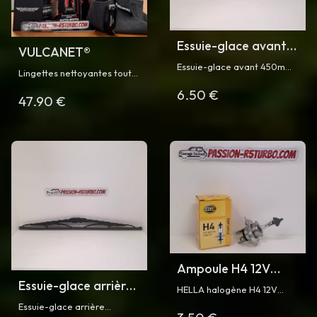
Essuie-glace avant
VULCANET®
pour Super 5 GT
Essuie-glace avant 450mm
Lingettes nettoyantes tout-
Turbo
pour Super 5 GT Turbo
en-un
6.50 €
phase 1 et phase 2
47.90 €
Ampoule H4 12V
Essuie-glace arrière
60/55W
HELLA halogène H4 12V
pour Super 5 GT
60/55W
Essuie-glace arrière