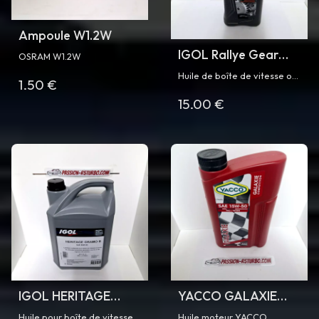
Ampoule W1.2W
IGOL Rallye Gear
OSRAM W1.2W
75W90
Huile de boîte de vitesse ou
1.50 €
de pont IGOL Rallye Gear
15.00 €
75W90 - bidon d'1 L
IGOL HERITAGE
YACCO GALAXIE
GRAMO B 80W90
15W50
Huile pour boîte de vitesse
Huile moteur YACCO