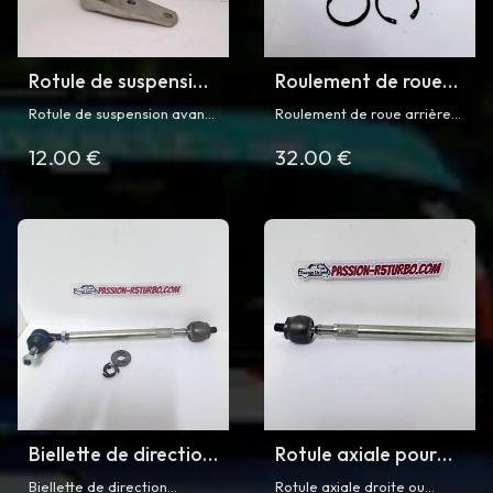
Rotule de suspension
Roulement de roue
avant pour Super 5
arrière pour Super 5
Rotule de suspension avant
Roulement de roue arrière
GT turbo
GT Turbo
pour Renault Super 5 GT
pour Renault Super 5 GT
12.00 €
32.00 €
Turbo phase 1 et 2
Turbo
Biellette de direction
Rotule axiale pour
complète pour Super
Super 5 GT Turbo
Biellette de direction
Rotule axiale droite ou