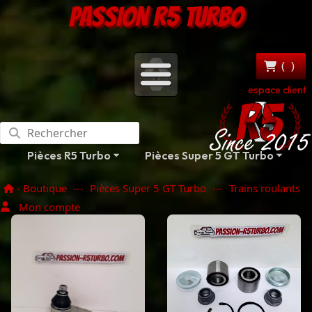
PASSION R5 TURBO
(
)
espace client
Pièces R5 Turbo
Pièces Super 5 GT Turbo
- Boutique
---
Pièces Super 5 GT Turbo
---
Trains roulants
Mon compte