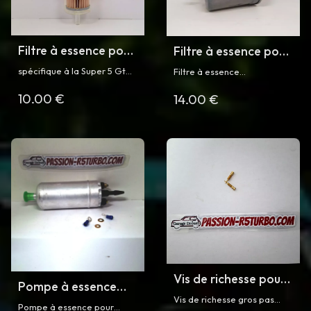
Filtre à essence pour
Filtre à essence pour
Super5 GT Turbo
Super 5 GT TURBO
spécifique à la Super 5 Gt
Filtre à essence
Phase 1
phase 2
turbo phase 1
UNIQUEMENT pour Super 5
10.00 €
14.00 €
GT TURBO phase 2
Vis de richesse pour
Pompe à essence
Super 5 GT Turbo
Vis de richesse gros pas
pour Super 5 GT
Pompe à essence pour