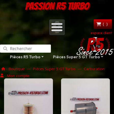
PASSION R5 TURBO
(
)
espace client
Pièces R5 Turbo
Pièces Super 5 GT Turbo
- Boutique
---
Pièces Super 5 GT Turbo
---
Carburation
Mon compte