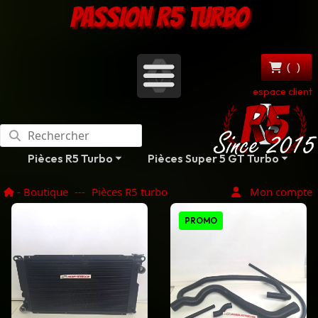
PASSION R5 TURBO
(
)
espace client
Pièces R5 Turbo
Pièces Super 5 GT Turbo
- Boutique
---
Pièces R5 turbo
Mon compte
PROMO