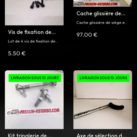
Cache glissière de
siège pour R5 Turbo
Cache glissière de siège en
2
fibre droit ou gauche (→à
Vis de fixation de
97.00 €
préciser) pour Renault 5
siège pour R5 Turbo
Turbo 2
Lot de 4 vis de fixation de
siège pour Renault 5 Turbo
5.50 €
et Turbo 2
LIVRAISON SOUS 10 JOURS
LIVRAISON SOUS 10 JOURS
Kit tringlerie de
Axe de sélection de