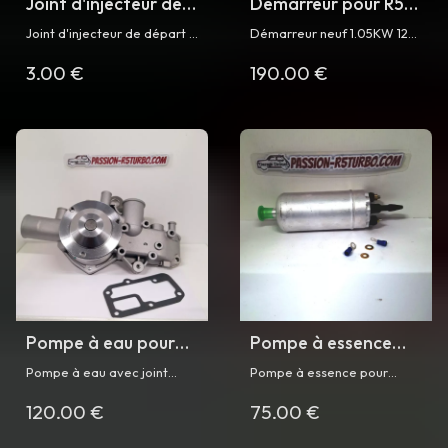
Joint d'injecteur de
Démarreur pour R5
départ à froid pour
Turbo
Joint d'injecteur de départ à
Démarreur neuf 1.05KW 12V
R5 Turbo
froid pour Renault 5 Turbo
9 dents pour Renault 5
3.00 €
190.00 €
et Turbo 2
Turbo et Turbo 2
Pompe à eau pour
Pompe à essence
R5 Turbo et Turbo 2
pour Super 5 GT
Pompe à eau avec joint
Pompe à essence pour
Turbo et R5 Turbo
pour Renault 5 Turbo et
Renault 5 Turbo et Renault
120.00 €
75.00 €
Turbo 2 avant janvier 1984
Super 5 GT Turbo phase 1 et
2