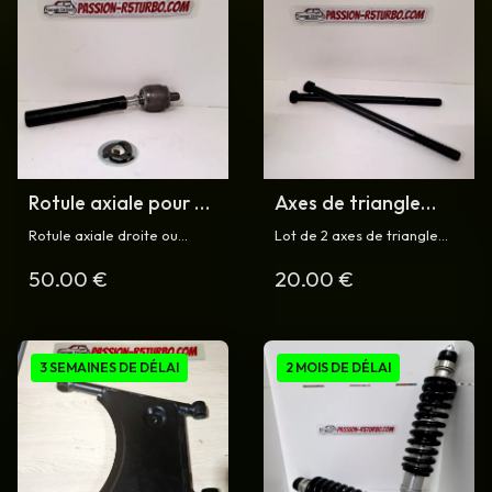
Rotule axiale pour R5
Axes de triangle
Turbo
avant pour R5 Turbo
Rotule axiale droite ou
Lot de 2 axes de triangle
gauche pour Renault Turbo
avant supérieur (droit et
50.00 €
20.00 €
et Turbo 2
gauche) pour Renault 5
Turbo
3 SEMAINES DE DÉLAI
2 MOIS DE DÉLAI