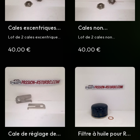
Cales excentriques
Cales non
pour R5 turbo
excentriques pour R5
Lot de 2 cales excentriques
Lot de 2 cales non
turbo
de triangle inférieur avant
excentriques de triangle
40.00 €
40.00 €
pour Renault 5 Turbo et
inférieur avant pour Renault
Turbo 2
5 Turbo et Turbo 2
Cale de réglage de
Filtre à huile pour R5