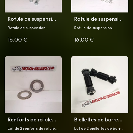
Rotule de suspension
Rotule de suspension
inférieure droite
inférieure gauche
Rotule de suspension
Rotule de suspension
pour R5 Turbo
pour R5 Turbo
inférieure pour Renault 5
inférieur pour Renault 5
16.00 €
16.00 €
Turbo et Turbo 2, montage à
Turbo et Turbo 2, montage à
l'avant côté droit
l'avant côté gauche
Renforts de rotule
Biellettes de barre
pour R5 turbo
stabilisatrice arrière
Lot de 2 renforts de rotule
Lot de 2 biellettes de barre