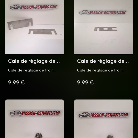
Cale de réglage de
Cale de réglage de
train arrière pour R5
train avant pour R5
Cale de réglage de train
Cale de réglage de train
Turbo
Turbo
arrière en inox (Triangle
avant en inox (Triangle
9.99 €
9.99 €
inférieur ) pour Renault 5
inférieur ) pour Renault 5
Turbo et Turbo 2
Turbo et Turbo 2