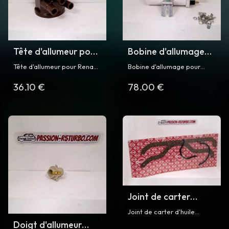
Tête d'allumeur pour
Bobine d'allumage
R5 Turbo
pour R5 Turbo
Tête d'allumeur pour Renault
Bobine d'allumage pour
5 Turbo et Turbo 2
Renault 5 Turbo dg Turbo 2
36.10 €
78.00 €
Joint de carter
d'huile pour Super 5
Joint de carter d'huile
GT Turbo phase 1 / 2
moteur pour Renault Cleon
Doigt d'allumeur