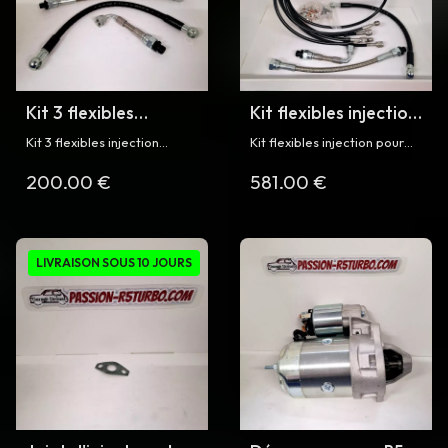
Kit 3 flexibles
Kit flexibles injection
injection pour R5
pour R5 Turbo
Kit 3 flexibles injection
Kit flexibles injection pour
turbo
(accumulateur / filtre à
Renault 5 Turbo et Turbo 2
200.00 €
581.00 €
carburant) pour Renault 5
Turbo et Turbo 2
LIVRAISON SOUS 10 JOURS