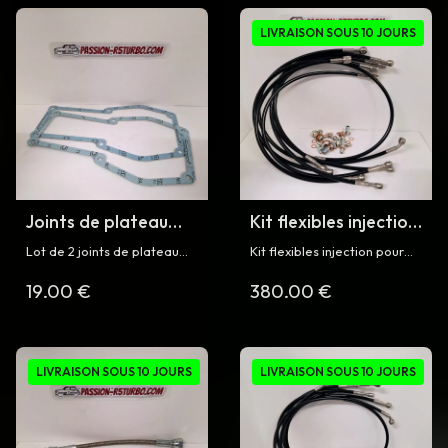
LIVRAISON SOUS 10 JOURS
Joints de plateau
Kit flexibles injection
sonde pour R5 Turbo
pour R5 Turbo
Lot de 2 joints de plateau
Kit flexibles injection pour
sonde injection pour Renault
Renault 5 Turbo et Turbo 2
19.00 €
380.00 €
5 Turbo et Turbo 2
LIVRAISON SOUS 10 JOURS
LIVRAISON SOUS 10 JOURS