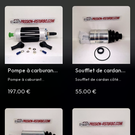
Pompe à carburant
Soufflet de cardan
haute pression pour
côté boîte de vitesse
Pompe à caburant
Soufflet de cardan côté
R5 Turbo 2
pour R5 Turbo
électrique haute pression
boîte de vitesse pour
197.00 €
55.00 €
Bosch pour Renault 5 Turbo
Renault 5 Turbo et Turbo 2
2 (2ème montage)