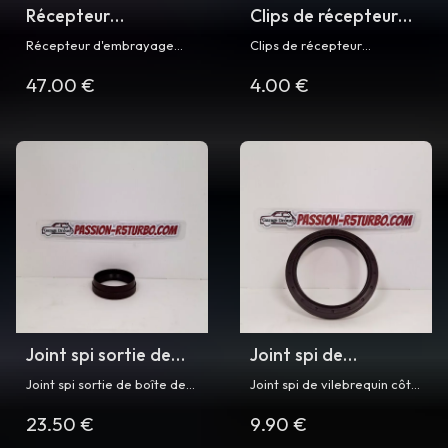
Récepteur
Clips de récepteur
d'embrayage pour
d'embrayage pour
Récepteur d'embrayage
Clips de récepteur
R5 Turbo
R5 Turbo
pour Renault 5 Turbo et
d'embrayage pour Renault 5
47.00 €
4.00 €
Turbo 2
Turbo
Joint spi sortie de
Joint spi de
boîte de vitesse R5
vilebrequin côté
Joint spi sortie de boîte de
Joint spi de vilebrequin côté
Turbo/ Turbo 2
volant moteur
vitesse 42x58x10 pour
volant moteur C1J/840 Pour
23.50 €
9.90 €
Renault 5 Turbo/ Turbo 2
SUPER 5 GT Turbo et R5
RENAULT C1J/840
Turbo / Turbo 2