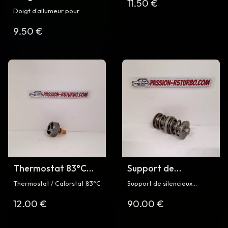
11.50 €
C1J, 840
et R5 Turbo / Turbo 2
pour R5 Turbo
Doigt d'allumeur pour
Renault 5 Turbo et Turbo 2
9.50 €
Thermostat 83°C
Support de
pour Super 5 GT
silencieux
Thermostat / Calorstat 83°C
Support de silencieux
Turbo phase 1 / 2 et
d'échappement
d'échappement arrière pour
12.00 €
90.00 €
Renault 5 Turbo et Turbo 2
R5 Turbo / Turbo 2
arrière pour R5
Turbo