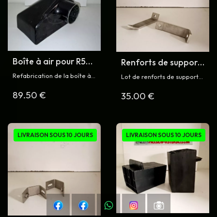
Boîte à air pour R5
Renforts de support
Turbo
de boîte de vitesse
Refabrication de la boîte à
Lot de renforts de support
pour R5 Turbo
air d'origine en fibre pour
de boîte de vitesse en inox
89.50 €
Renault 5 Turbo et Turbo 2
35.00 €
pour Renault 5 Turbo et
Turbo 2
LIVRAISON SOUS 10 JOURS
LIVRAISON SOUS 10 JOURS