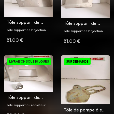
Tôle support de
Tôle support de
l'injection pour R5
l'injection pour R5
Tôle support de l'injection
Tôle support de l'injection
Turbo 2
dans l'aile arriere gauche
Turbo
dans l'aile arrière gauche
81.00 €
pour Renault 5 Turbo 2
81.00 €
pour Renault 5 Turbo
LIVRAISON SOUS 10 JOURS
SUR DEMANDE
Tôle support du
radiateur d'huile
Tôle support du radiateur
pour R5 Turbo
Tôle de pompe à eau
d'huile dans l'aile arriere