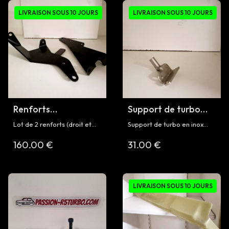
LIVRAISON SOUS 10 JOURS
LIVRAISON SOUS 10 JOURS
Renforts
Support de turbo
moteur/boîte pour
(fixation boîte de
Lot de 2 renforts (droit et
Support de turbo en inox
R5 Turbo
vitesse) pour R5
gauche) de liaison entre
(fixation sur boîte de vitesse
160.00 €
31.00 €
moteur et boîte de vitesse
) pour Renault 5 Turbo et
Turbo
pour Renault 5 Turbo et
Turbo 2
Turbo 2
LIVRAISON SOUS 10 JOURS