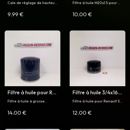
hauteur de
Turbo et Super 5 GT
Cale de réglage de hauteur
Filtre à huile M20x1.5 pour R5
crémaillère pour R5
Turbo
de crémaillère en inox pour
Turbo / Turbo 2 et Super 5
9.99 €
10.00 €
Renault 5 Turbo et Turbo 2
GT Turbo phase 1 et 2
Turbo
Filtre à huile pour R5
Filtre à huile 3/4x16
Turbo TOUR DE
pour R5 Turbo
Filtre à huile à grosse
Filtre à huile pour Renault 5
CORSE
capacité M20x1.50 pour
Turbo et Turbo 2 avec joint
14.00 €
12.00 €
Renault 5 Turbo TOUR DE
de vidange
CORSE