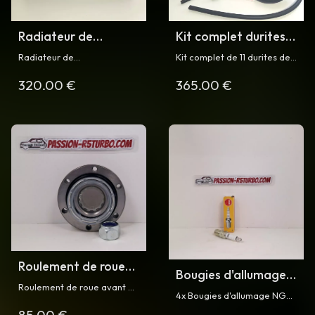
Radiateur de
Kit complet durites
refroidissement R5
silicone
Radiateur de
Kit complet de 11 durites de
Turbo
refroidissement R5
refroidissement en
refroidissement en silicone
320.00 €
365.00 €
aluminium (peint en noir)
avec ses colliers pour
Turbo
pour Renault 5 Turbo
Renault 5 Turbo
Roulement de roue
Bougies d'allumage
pour R5 Turbo
Roulement de roue avant ou
pour R5 Turbo et
4x Bougies d'allumage NGK
arrière pour R5 Turbo ou
Turbo 2
pour RENAULT 5 TURBO et
Turbo 2