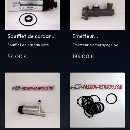
Soufflet de cardan
Emetteur
côté roue pour R5
d'embrayage pour
Soufflet de cardan côté
Emetteur d'embrayage pour
Turbo
R5 Turbo
roue pour Renault 5 Turbo et
Renault 5 Turbo et Turbo 2
54.00 €
184.00 €
Turbo 2