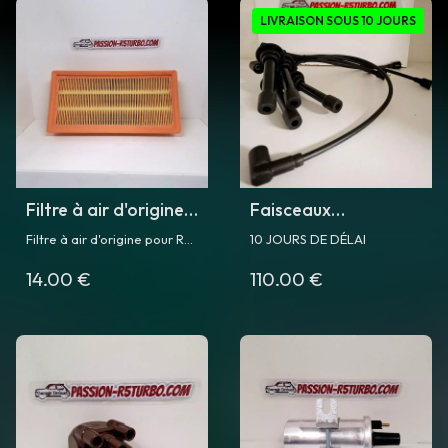
LIVRAISON SOUS 10 JOURS
Filtre à air d'origine
Faisceaux
pour R5 Turbo et
d'allumage pour
Filtre à air d'origine pour R5
10 JOURS DE DÉLAI
Turbo 2
Renault R5 Turbo et
Turbo / Turbo 2
14.00 €
110.00 €
Turbo 2